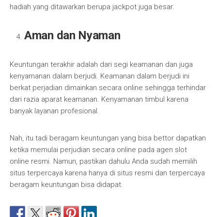
hadiah yang ditawarkan berupa jackpot juga besar.
Aman dan Nyaman
Keuntungan terakhir adalah dari segi keamanan dan juga
kenyamanan dalam berjudi. Keamanan dalam berjudi ini
berkat perjadian dimainkan secara online sehingga terhindar
dari razia aparat keamanan. Kenyamanan timbul karena
banyak layanan profesional.
Nah, itu tadi beragam keuntungan yang bisa bettor dapatkan
ketika memulai perjudian secara online pada agen slot
online resmi. Namun, pastikan dahulu Anda sudah memilih
situs terpercaya karena hanya di situs resmi dan terpercaya
beragam keuntungan bisa didapat.