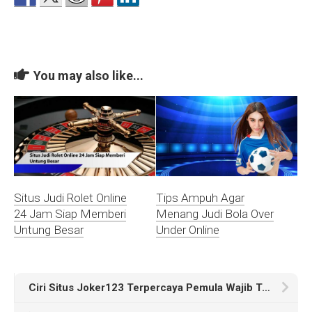
You may also like...
Situs Judi Rolet Online
Tips Ampuh Agar
24 Jam Siap Memberi
Menang Judi Bola Over
Untung Besar
Under Online
Ciri Situs Joker123 Terpercaya Pemula Wajib Tahu