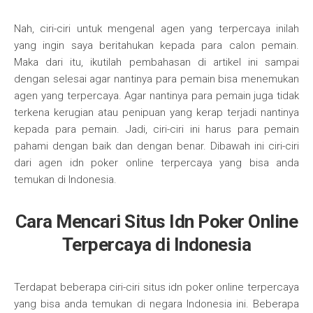
Nah, ciri-ciri untuk mengenal agen yang terpercaya inilah
yang ingin saya beritahukan kepada para calon pemain.
Maka dari itu, ikutilah pembahasan di artikel ini sampai
dengan selesai agar nantinya para pemain bisa menemukan
agen yang terpercaya. Agar nantinya para pemain juga tidak
terkena kerugian atau penipuan yang kerap terjadi nantinya
kepada para pemain. Jadi, ciri-ciri ini harus para pemain
pahami dengan baik dan dengan benar. Dibawah ini ciri-ciri
dari agen idn poker online terpercaya yang bisa anda
temukan di Indonesia.
Cara Mencari Situs Idn Poker Online
Terpercaya di Indonesia
Terdapat beberapa ciri-ciri situs idn poker online terpercaya
yang bisa anda temukan di negara Indonesia ini. Beberapa