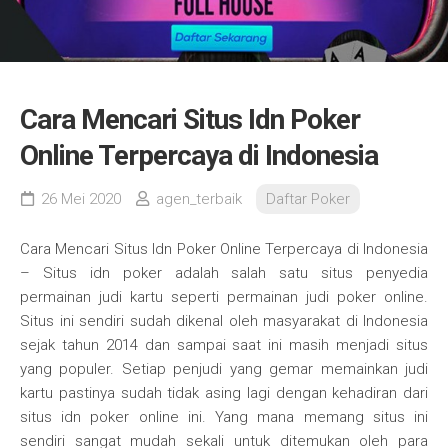
Cara Mencari Situs Idn Poker
Online Terpercaya di Indonesia
26 Mei 2020
agen_terbaik
Daftar Poker
Cara Mencari Situs Idn Poker Online Terpercaya di Indonesia
– Situs idn poker adalah salah satu situs penyedia
permainan judi kartu seperti permainan judi poker online.
Situs ini sendiri sudah dikenal oleh masyarakat di Indonesia
sejak tahun 2014 dan sampai saat ini masih menjadi situs
yang populer. Setiap penjudi yang gemar memainkan judi
kartu pastinya sudah tidak asing lagi dengan kehadiran dari
situs idn poker online ini. Yang mana memang situs ini
sendiri sangat mudah sekali untuk ditemukan oleh para