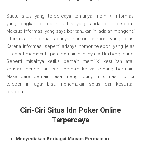
Suatu situs yang terpercaya tentunya memiliki informasi
yang lengkap di dalam situs yang anda pilih tersebut.
Maksud informasi yang saya beritahukan ini adalah mengenai
informasi mengenai adanya nomor telepon yang jelas.
Karena informasi seperti adanya nomor telepon yang jelas
ini dapat membantu para pemain nantinya ketika bergabung.
Seperti misalnya ketika pemain memiliki kesulitan atau
ketidak mengertian para pemain ketika sedang bermain.
Maka para pemain bisa menghubungi informasi nomor
telepon ini agar bisa menemukan solusi dari kesulitan
tersebut.
Ciri-Ciri Situs Idn Poker Online
Terpercaya
Menyediakan Berbagai Macam Permainan