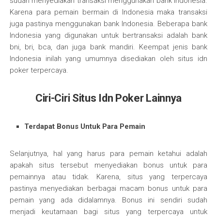
sudah menyediakan transaksi menggunakan bank Indonesia.
Karena para pemain bermain di Indonesia maka transaksi
juga pastinya menggunakan bank Indonesia. Beberapa bank
Indonesia yang digunakan untuk bertransaksi adalah bank
bni, bri, bca, dan juga bank mandiri. Keempat jenis bank
Indonesia inilah yang umumnya disediakan oleh situs idn
poker terpercaya.
Ciri-Ciri Situs Idn Poker Lainnya
Terdapat Bonus Untuk Para Pemain
Selanjutnya, hal yang harus para pemain ketahui adalah
apakah situs tersebut menyediakan bonus untuk para
pemainnya atau tidak. Karena, situs yang terpercaya
pastinya menyediakan berbagai macam bonus untuk para
pemain yang ada didalamnya. Bonus ini sendiri sudah
menjadi keutamaan bagi situs yang terpercaya untuk