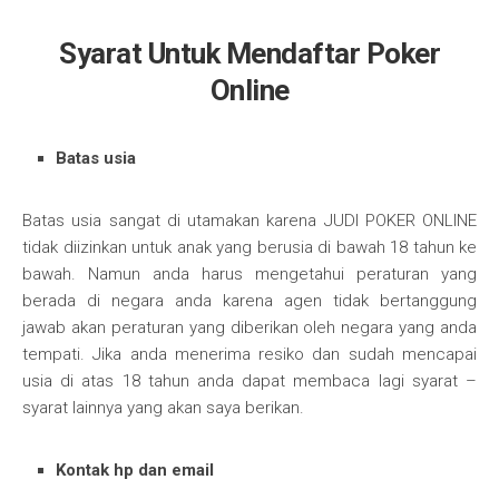
Syarat Untuk Mendaftar Poker
Online
Batas usia
Batas usia sangat di utamakan karena JUDI POKER ONLINE
tidak diizinkan untuk anak yang berusia di bawah 18 tahun ke
bawah. Namun anda harus mengetahui peraturan yang
berada di negara anda karena agen tidak bertanggung
jawab akan peraturan yang diberikan oleh negara yang anda
tempati. Jika anda menerima resiko dan sudah mencapai
usia di atas 18 tahun anda dapat membaca lagi syarat –
syarat lainnya yang akan saya berikan.
Kontak hp dan email