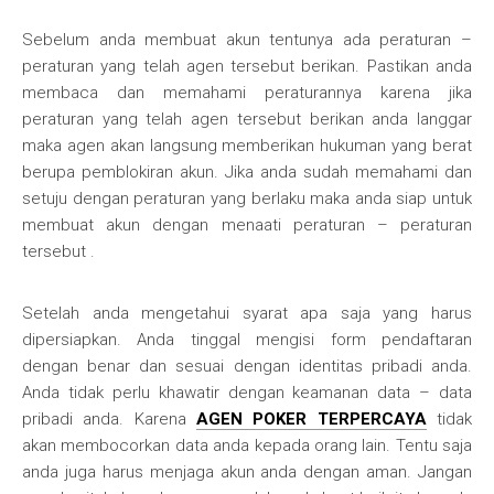
Sebelum anda membuat akun tentunya ada peraturan –
peraturan yang telah agen tersebut berikan. Pastikan anda
membaca dan memahami peraturannya karena jika
peraturan yang telah agen tersebut berikan anda langgar
maka agen akan langsung memberikan hukuman yang berat
berupa pemblokiran akun. Jika anda sudah memahami dan
setuju dengan peraturan yang berlaku maka anda siap untuk
membuat akun dengan menaati peraturan – peraturan
tersebut .
Setelah anda mengetahui syarat apa saja yang harus
dipersiapkan. Anda tinggal mengisi form pendaftaran
dengan benar dan sesuai dengan identitas pribadi anda.
Anda tidak perlu khawatir dengan keamanan data – data
pribadi anda. Karena
AGEN POKER TERPERCAYA
tidak
akan membocorkan data anda kepada orang lain. Tentu saja
anda juga harus menjaga akun anda dengan aman. Jangan