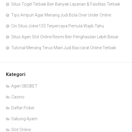
Situs Togel Terbaik Beri Banyak Layanan & Fasilitas Terbaik
Tips Ampuh Agar Menang Judi Bola Over Under Online
Ciri Situs Joker123 Terpercaya Pemula Wajib Tahu
Situs Agen Slot Online Resmi Beri Penghasilan Lebih Besar
Tutorial Menang Terus Main Judi Baccarat Online Terbaik
Kategori
Agen SBOBET
Casino
Daftar Poker
Sabung Ayam
Slot Online