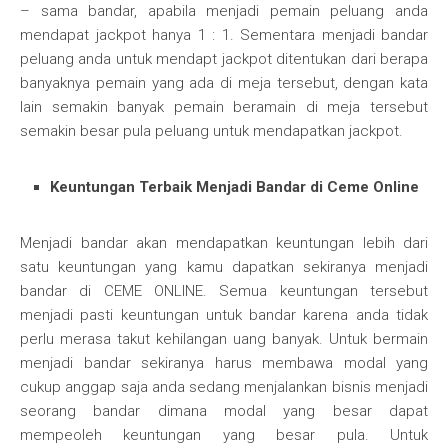
– sama bandar, apabila menjadi pemain peluang anda
mendapat jackpot hanya 1 : 1. Sementara menjadi bandar
peluang anda untuk mendapt jackpot ditentukan dari berapa
banyaknya pemain yang ada di meja tersebut, dengan kata
lain semakin banyak pemain beramain di meja tersebut
semakin besar pula peluang untuk mendapatkan jackpot.
Keuntungan Terbaik Menjadi Bandar di Ceme Online
Menjadi bandar akan mendapatkan keuntungan lebih dari
satu keuntungan yang kamu dapatkan sekiranya menjadi
bandar di CEME ONLINE. Semua keuntungan tersebut
menjadi pasti keuntungan untuk bandar karena anda tidak
perlu merasa takut kehilangan uang banyak. Untuk bermain
menjadi bandar sekiranya harus membawa modal yang
cukup anggap saja anda sedang menjalankan bisnis menjadi
seorang bandar dimana modal yang besar dapat
mempeoleh keuntungan yang besar pula. Untuk