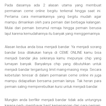
Pada dasarnya ada 2 alasan utama yang membuat
permainan ceme online begitu terkenal hingga saat ini.
Pertama cara memainkannya yang begitu mudah agar
mampu dimainkan oleh para pemain dari berbagai kalangan.
Mulai dari pemain berumul remaja hingga pemain berusia
lajut karena kemudahannya itu banyak yang menggemarinya.
Alasan kedua anda bisa menjadi bandar. Ya menjadi sorang
bandar bisa dilakukan hanya di CEME ONLINE kamu bisa
menjadi bandar jika sekiranya kamu mepunyai chip yang
lumayan banyak. Banyaknya chip yang dibutuhkan untuk
menjadi bandar tergantung limit maing-masing meja. Secara
kebetulan teresar di dalam permainan ceme online ini juga
mampu didapatkan bersama pemain lainya. Tak heran para
pemain saling memperebutkan kursi untuk menjadi bandar.
Mungkin anda berfikir menjadi bandar tidak ada untungnya
karena perlu membayar hasil kemenangan dari para pemain.