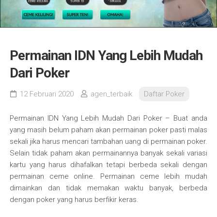
Permainan IDN Yang Lebih Mudah
Dari Poker
12 Februari 2020
agen_terbaik
Daftar Poker
Permainan IDN Yang Lebih Mudah Dari Poker – Buat anda
yang masih belum paham akan permainan poker pasti malas
sekali jika harus mencari tambahan uang di permainan poker.
Selain tidak paham akan permainannya banyak sekali variasi
kartu yang harus dihafalkan tetapi berbeda sekali dengan
permainan ceme online. Permainan ceme lebih mudah
dimainkan dan tidak memakan waktu banyak, berbeda
dengan poker yang harus berfikir keras.