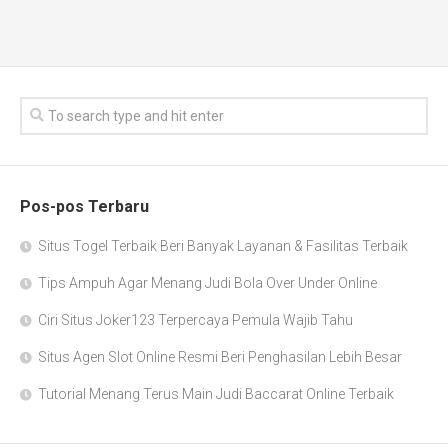
Pos-pos Terbaru
Situs Togel Terbaik Beri Banyak Layanan & Fasilitas Terbaik
Tips Ampuh Agar Menang Judi Bola Over Under Online
Ciri Situs Joker123 Terpercaya Pemula Wajib Tahu
Situs Agen Slot Online Resmi Beri Penghasilan Lebih Besar
Tutorial Menang Terus Main Judi Baccarat Online Terbaik