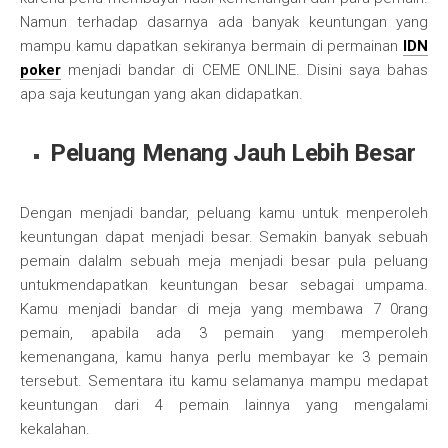
Namun terhadap dasarnya ada banyak keuntungan yang
mampu kamu dapatkan sekiranya bermain di permainan
IDN
poker
menjadi bandar di CEME ONLINE. Disini saya bahas
apa saja keutungan yang akan didapatkan.
Peluang Menang Jauh Lebih Besar
Dengan menjadi bandar, peluang kamu untuk menperoleh
keuntungan dapat menjadi besar. Semakin banyak sebuah
pemain dalalm sebuah meja menjadi besar pula peluang
untukmendapatkan keuntungan besar sebagai umpama.
Kamu menjadi bandar di meja yang membawa 7 0rang
pemain, apabila ada 3 pemain yang memperoleh
kemenangana, kamu hanya perlu membayar ke 3 pemain
tersebut. Sementara itu kamu selamanya mampu medapat
keuntungan dari 4 pemain lainnya yang mengalami
kekalahan.